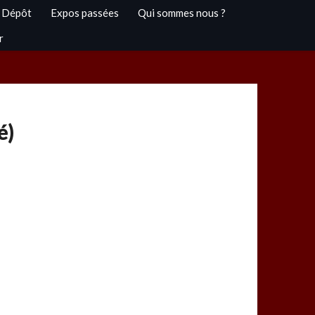
 Dépôt
Expos passées
Qui sommes nous ?
r
é)