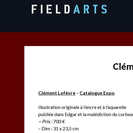
Skip
to
content
Clém
Clément Lefèvre
–
Catalogue Expo
Illustration originale à l’encre et à l’aquarelle
publiée dans Edgar et la malédiction du corbe
–
Prix :
700 €
– Dim : 31 x 23,5 cm