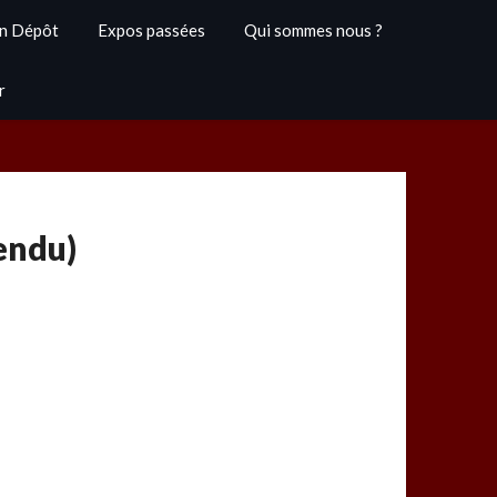
n Dépôt
Expos passées
Qui sommes nous ?
r
endu)