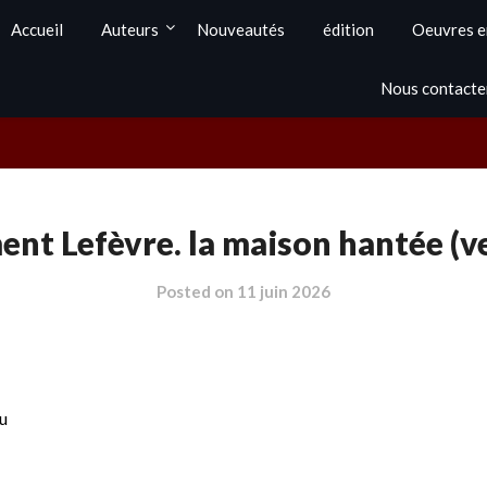
Accueil
Auteurs
Nouveautés
édition
Oeuvres e
Nous contacte
ent Lefèvre. la maison hantée (v
Posted on
11 juin 2026
au