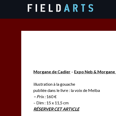
Skip
to
content
Morgane de Cadier
–
Expo Neb & Morgane 
illustration à la gouache
publiée dans le livre : la voix de Melba
–
Prix :
160 €
– Dim : 15 x 11,5 cm
RÉSERVER CET ARTICLE