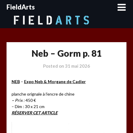
Skip
FieldArts
to
content
Neb – Gorm p. 81
Posted on
31 mai 2026
NEB
–
Expo Neb & Morgane de Cadier
planche orignale à l’encre de chine
–
Prix :
450 €
– Dim : 30 x 21 cm
RÉSERVER CET ARTICLE