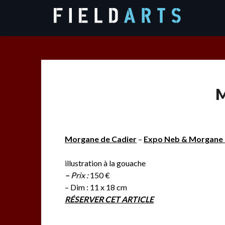
Skip
to
content
M
Morgane de Cadier
–
Expo Neb & Morgane 
illustration à la gouache
–
Prix :
150 €
– Dim : 11 x 18 cm
RÉSERVER CET ARTICLE