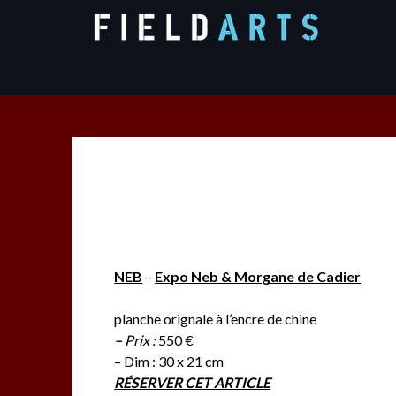
Skip
to
content
NEB
–
Expo Neb & Morgane de Cadier
planche orignale à l’encre de chine
–
Prix :
550 €
– Dim : 30 x 21 cm
RÉSERVER CET ARTICLE