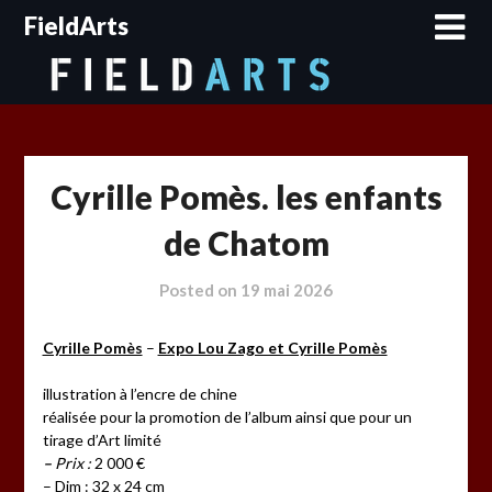
Skip
FieldArts
to
content
Cyrille Pomès. les enfants
de Chatom
Posted on
19 mai 2026
Cyrille Pomès
–
Expo Lou Zago et Cyrille Pomès
illustration à l’encre de chine
réalisée pour la promotion de l’album ainsi que pour un
tirage d’Art limité
–
Prix :
2 000 €
– Dim : 32 x 24 cm