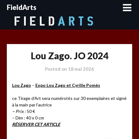
Skip
FieldArts
to
content
Lou Zago. JO 2024
Posted on
18 mai 2026
Lou Zago
–
Expo Lou Zago et Cyrille Pomès
ce Tirage d’Art sera numérotés sur 30 exemplaires et signé
à la main par l’autrice
–
Prix :
50 €
– Dim : 40 x 0 cm
RÉSERVER CET ARTICLE