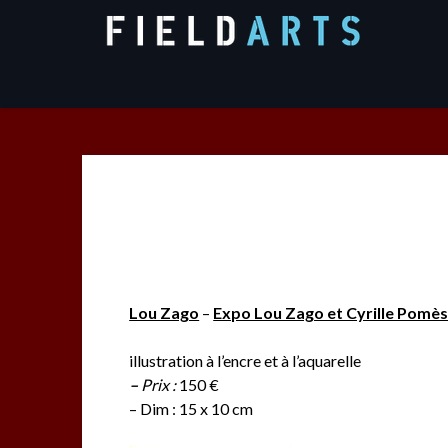
Skip
to
content
Lou Zago
–
Expo Lou Zago et Cyrille Pomè
illustration à l’encre et à l’aquarelle
–
Prix :
150 €
– Dim : 15 x 10 cm