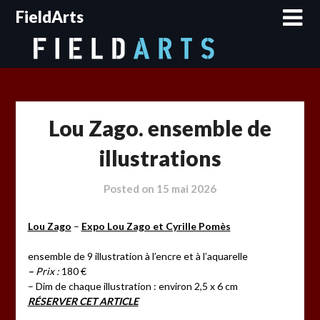
Skip
FieldArts
to
content
Lou Zago. ensemble de
illustrations
Posted on
15 mai 2026
Lou Zago
–
Expo Lou Zago et Cyrille Pomès
ensemble de 9 illustration à l’encre et à l’aquarelle
–
Prix :
180 €
– Dim de chaque illustration : environ 2,5 x 6 cm
RÉSERVER CET ARTICLE