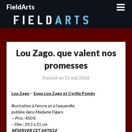
Skip
FieldArts
to
content
Lou Zago. que valent nos
promesses
Posted on
15 mai 2026
Lou Zago
–
Expo Lou Zago et Cyrille Pomès
illustration à l’encre et à l’aquarelle
publiée dans Madame Figaro
–
Prix :
450 €
– Dim : 29,5 x 21 cm
RÉSERVER CET ARTICLE