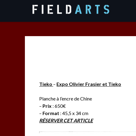
Skip
to
content
Tieko
–
Expo Olivier Frasier et Tieko
Planche à l’encre de Chine
–
Prix
: 650€
–
Format
: 45,5 x 34 cm
RÉSERVER CET ARTICLE