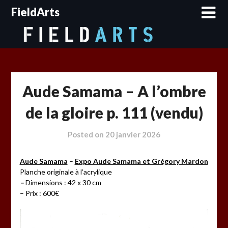
Skip
FieldArts
to
content
Aude Samama – A l’ombre
de la gloire p. 111 (vendu)
Posted on
20 janvier 2026
Aude Samama
–
Expo Aude Samama et Grégory Mardon
Planche originale à l’acrylique
–
Dimensions : 42 x 30 cm
– Prix : 600€