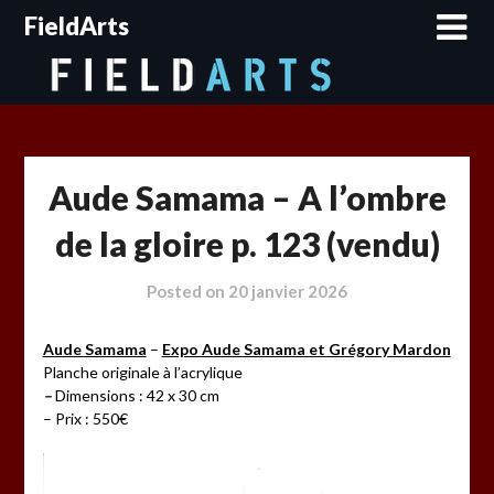
Skip
FieldArts
to
content
Aude Samama – A l’ombre
de la gloire p. 123 (vendu)
Posted on
20 janvier 2026
Aude Samama
–
Expo Aude Samama et Grégory Mardon
Planche originale à l’acrylique
–
Dimensions : 42 x 30 cm
– Prix : 550€