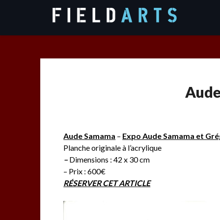
Skip
to
content
Aude 
Aude Samama
–
Expo Aude Samama et Gr
Planche originale à l’acrylique
–
Dimensions : 42 x 30 cm
– Prix : 600€
RÉSERVER CET ARTICLE