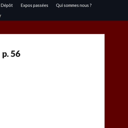
 Dépôt
Expos passées
Qui sommes nous ?
r
 p. 56