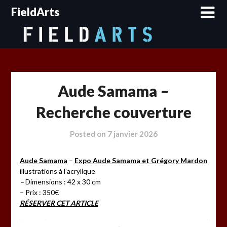
Skip
FieldArts
to
content
Aude Samama –
Recherche couverture
Posted on
7 janvier 2026
Aude Samama
–
Expo Aude Samama et Grégory Mardon
illustrations à l’acrylique
–
Dimensions : 42 x 30 cm
– Prix : 350€
RÉSERVER CET ARTICLE