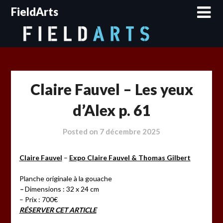
Skip
FieldArts
to
content
Claire Fauvel – Les yeux
d’Alex p. 61
Posted on
7 décembre 2025
Claire Fauvel
–
Expo Claire Fauvel & Thomas Gilbert
Planche originale à la gouache
–
Dimensions : 32 x 24 cm
– Prix : 700€
RÉSERVER CET ARTICLE