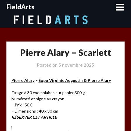
Skip
FieldArts
to
content
Pierre Alary – Scarlett
Posted on
5 novembre 2025
Pierre Alary
–
Expo Virginie Augustin & Pierre Alary
Tirage à 30 exemplaires sur papier 300 g.
Numéroté et signé au crayon.
– Prix : 50 €
– Dimensions : 40 x 30 cm
RÉSERVER CET ARTICLE