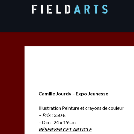
Skip
to
content
Camille Jourdy
–
Expo Jeunesse
Illustration Peinture et crayons de couleur
–
Prix :
350 €
– Dim : 24 x 19 cm
RÉSERVER CET ARTICLE