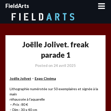
Skip
FieldArts
to
content
Joëlle Jolivet. freak
parade 1
Posted on
24 avril 2025
Joëlle Jolivet
–
Expo Cinéma
Lithographie numérotée sur 50 exemplaires et signée à la
main
réhaussée à l’aquarelle
–
Prix :
80 €
– Dim : 30 x 40 cm