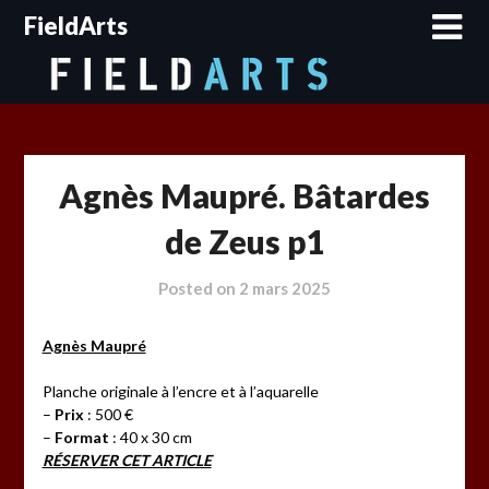
Skip
FieldArts
to
content
Agnès Maupré. Bâtardes
de Zeus p1
Posted on
2 mars 2025
Agnès Maupré
Planche originale à l’encre et à l’aquarelle
–
Prix
: 500 €
–
Format
: 40 x 30 cm
RÉSERVER CET ARTICLE