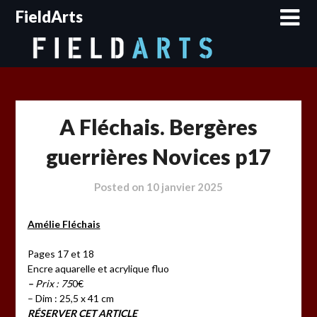
Skip
FieldArts
to
content
A Fléchais. Bergères
guerrières Novices p17
Posted on
10 janvier 2025
Amélie Fléchais
Pages 17 et 18
Encre aquarelle et acrylique fluo
–
Prix : 75
0€
– Dim : 25,5 x 41 cm
RÉSERVER CET ARTICLE