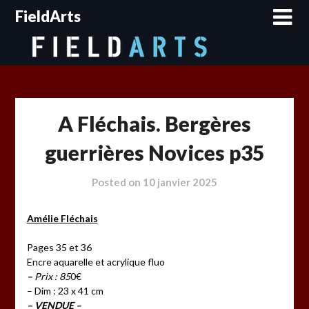
Skip
FieldArts
to
content
A Fléchais. Bergères
guerrières Novices p35
Posted on
10 janvier 2025
Amélie Fléchais
Pages 35 et 36
Encre aquarelle et acrylique fluo
–
Prix : 85
0€
– Dim : 23 x 41 cm
– VENDUE –