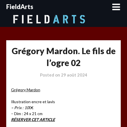
Skip
FieldArts
to
content
Grégory Mardon. Le fils de
l’ogre 02
Posted on
29 août 2024
Grégory Mardon
Illustration encre et lavis
–
Prix : 10
0€
– Dim : 24 x 21 cm
RÉSERVER CET ARTICLE