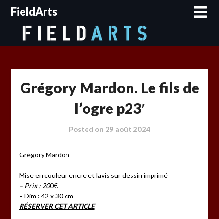
Skip
FieldArts
to
content
Grégory Mardon. Le fils de
l’ogre p23′
Posted on
29 août 2024
Grégory Mardon
Mise en couleur encre et lavis sur dessin imprimé
–
Prix : 20
0€
– Dim : 42 x 30 cm
RÉSERVER CET ARTICLE