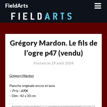
Skip
FieldArts
to
content
Grégory Mardon. Le fils de
l’ogre p47 (vendu)
Posted on
29 août 2024
Grégory Mardon
Planche originale encre et lavis
–
Prix : 60
0€
– Dim : 42 x 30 cm