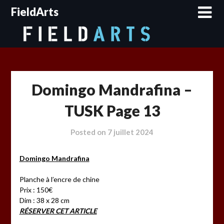
Skip
FieldArts
to
content
Domingo Mandrafina –
TUSK Page 13
Posted on
7 juillet 2024
Domingo Mandrafina
Planche à l’encre de chine
Prix : 150€
Dim : 38 x 28 cm
RÉSERVER CET ARTICLE