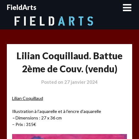
Skip
FieldArts
to
content
Lilian Coquillaud. Battue
2ème de Couv. (vendu)
Posted on
27 janvier 2024
Lilian Coquillaud
Illustration à l’aquarelle et à l’encre d’aquarelle
–
Dimensions : 27 x 36 cm
– Prix : 315€