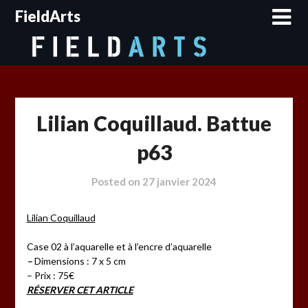
Skip
FieldArts
to
content
Lilian Coquillaud. Battue
p63
Posted on
27 janvier 2024
Lilian Coquillaud
Case 02 à l’aquarelle et à l’encre d’aquarelle
–
Dimensions : 7 x 5 cm
– Prix : 75€
RÉSERVER CET ARTICLE