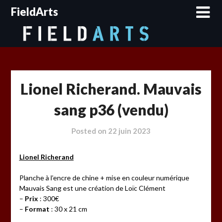
Skip
FieldArts
to
content
Lionel Richerand. Mauvais
sang p36 (vendu)
Posted on
22 juin 2023
Lionel Richerand
Planche à l’encre de chine + mise en couleur numérique
Mauvais Sang est une création de Loïc Clément
–
Prix
: 300€
–
Format
: 30 x 21 cm