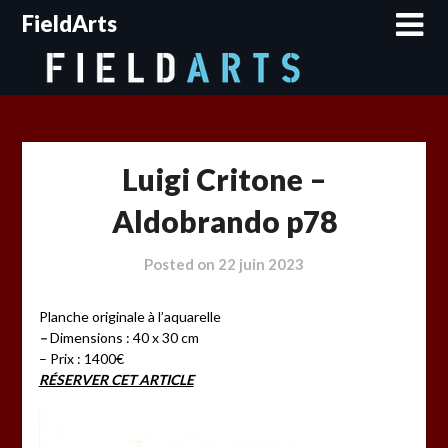
Skip
FieldArts
to
content
Luigi Critone –
Aldobrando p78
Posted on
22 juin 2023
Planche originale à l’aquarelle
–
Dimensions : 40 x 30 cm
– Prix : 1400€
RÉSERVER CET ARTICLE