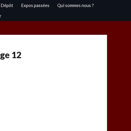
 Dépôt
Expos passées
Qui sommes nous ?
r
age 12