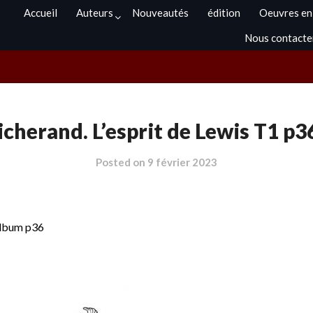
Accueil
Auteurs
Nouveautés
édition
Oeuvres en
Nous contacte
icherand. L’esprit de Lewis T1 p3
Posted on
9 février 2023
 album p36