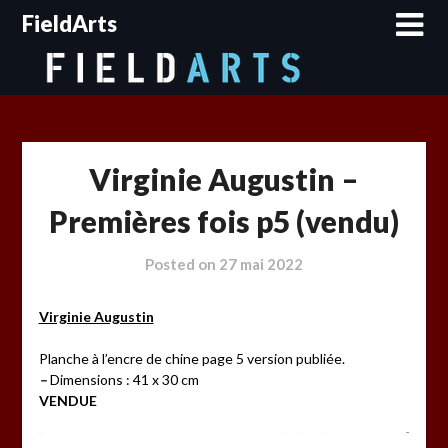
Skip
FieldArts
to
content
Virginie Augustin –
Premières fois p5 (vendu)
Posted on
27 mai 2022
Virginie Augustin
Planche à l’encre de chine page 5 version publiée.
–
Dimensions : 41 x 30 cm
VENDUE