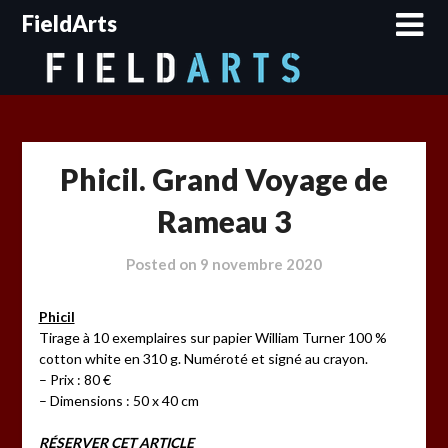
Skip
FieldArts
to
content
Phicil. Grand Voyage de
Rameau 3
Posted on
9 novembre 2020
Phicil
Tirage à 10 exemplaires sur papier William Turner 100 %
cotton white en 310 g. Numéroté et signé au crayon.
– Prix : 80 €
– Dimensions : 50 x 40 cm
RÉSERVER CET ARTICLE