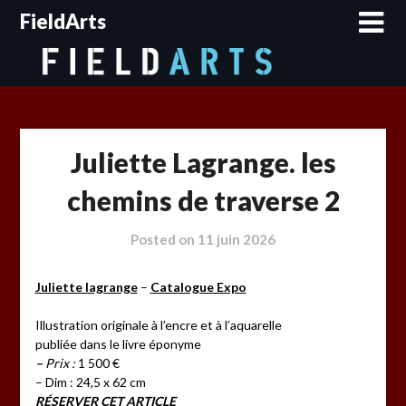
Skip
FieldArts
to
content
Juliette Lagrange. les
chemins de traverse 2
Posted on
11 juin 2026
Juliette lagrange
–
Catalogue Expo
Illustration originale à l’encre et à l’aquarelle
publiée dans le livre éponyme
–
Prix :
1 500 €
– Dim : 24,5 x 62 cm
RÉSERVER CET ARTICLE