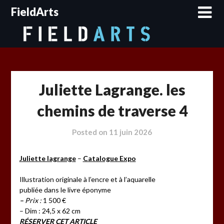
Skip
FieldArts
to
content
Juliette Lagrange. les
chemins de traverse 4
Posted on
11 juin 2026
Juliette lagrange
–
Catalogue Expo
Illustration originale à l’encre et à l’aquarelle
publiée dans le livre éponyme
–
Prix :
1 500 €
– Dim : 24,5 x 62 cm
RÉSERVER CET ARTICLE