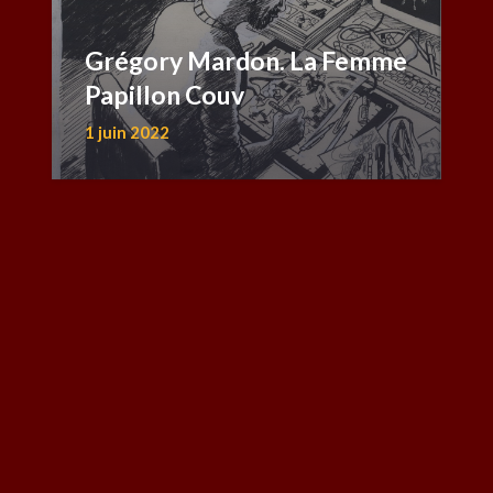
Grégory Mardon. La Femme
Papillon Couv
1 juin 2022