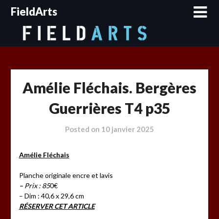
Skip
FieldArts
to
content
Amélie Fléchais. Bergères
Guerrières T4 p35
Posted on
10 janvier 2025
Amélie Fléchais
Planche originale encre et lavis
–
Prix : 85
0€
– Dim : 40,6 x 29,6 cm
RÉSERVER CET ARTICLE