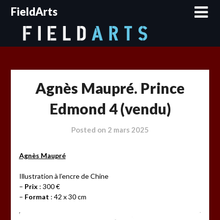
Skip
FieldArts
to
content
Agnès Maupré. Prince
Edmond 4 (vendu)
Posted on
2 mars 2025
Agnès Maupré
Illustration à l’encre de Chine
–
Prix
: 300 €
–
Format
: 42 x 30 cm