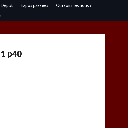
 Dépôt
Expos passées
Qui sommes nous ?
r
T1 p40