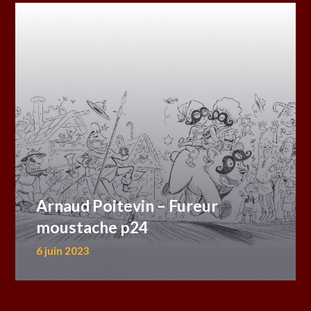
Arnaud Poitevin – Fureur
moustache p24
6 juin 2023