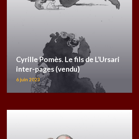
Cyrille Pomès. Le fils de L’Ursari
inter-pages (vendu)
6 juin 2023