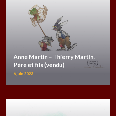
Anne Martin – Thierry Martin.
Père et fils (vendu)
6 juin 2023