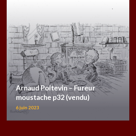
Arnaud Poitevin – Fureur
moustache p32 (vendu)
6 juin 2023